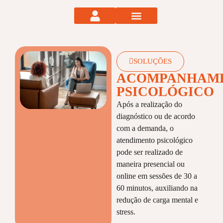
Área do cliente
Quem somos?
Clientes e parceiros
Blog e Artigos
SOLUÇÕES
ACOMPANHAM
PSICOLÓGICO
Após a realização do
diagnóstico ou de acordo
com a demanda, o
atendimento psicológico
pode ser realizado de
maneira presencial ou
online em sessões de 30 a
60 minutos, auxiliando na
redução de carga mental e
stress.