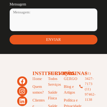
Mensagem
ENVIAR
INSTITUCIONAL
SERVIÇOS
PÁGINAS
(11)
Home
Todos
GERGO
3427-
7173
Serviços
Quem
Blog e
(11)
somos?
Saúde
Artigos
97462-
Física
1138
Clientes
Política e
e
Saúde
Privacidade