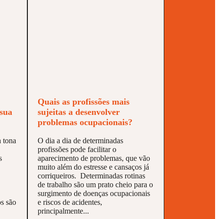
Quais as profissões mais
 sua
sujeitas a desenvolver
problemas ocupacionais?
à tona
O dia a dia de determinadas
profissões pode facilitar o
s
aparecimento de problemas, que vão
muito além do estresse e cansaços já
corriqueiros. Determinadas rotinas
de trabalho são um prato cheio para o
surgimento de doenças ocupacionais
s são
e riscos de acidentes,
principalmente...