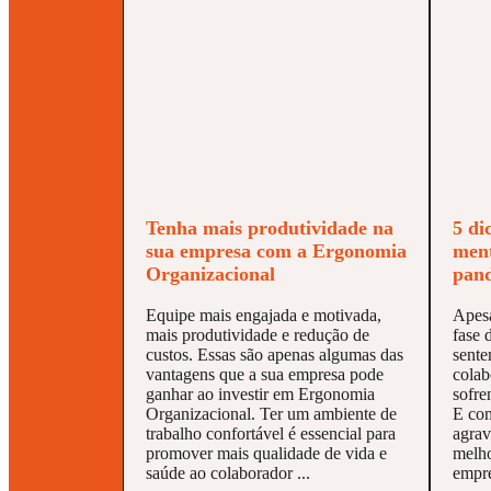
Tenha mais produtividade na
5 di
sua empresa com a Ergonomia
ment
Organizacional
pan
Equipe mais engajada e motivada,
Apesa
mais produtividade e redução de
fase 
custos. Essas são apenas algumas das
sente
vantagens que a sua empresa pode
colab
ganhar ao investir em Ergonomia
sofre
Organizacional. Ter um ambiente de
E com
trabalho confortável é essencial para
agrav
promover mais qualidade de vida e
melho
saúde ao colaborador ...
empre