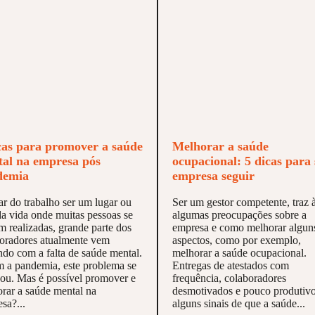
cas para promover a saúde
Melhorar a saúde
al na empresa pós
ocupacional: 5 dicas para
demia
empresa seguir
r do trabalho ser um lugar ou
Ser um gestor competente, traz 
da vida onde muitas pessoas se
algumas preocupações sobre a
m realizadas, grande parte dos
empresa e como melhorar algun
oradores atualmente vem
aspectos, como por exemplo,
ndo com a falta de saúde mental.
melhorar a saúde ocupacional.
 a pandemia, este problema se
Entregas de atestados com
ou. Mas é possível promover e
frequência, colaboradores
rar a saúde mental na
desmotivados e pouco produtivo
sa?...
alguns sinais de que a saúde...