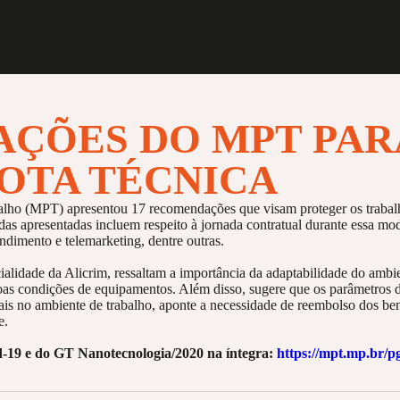
AÇÕES DO MPT PAR
OTA TÉCNICA
lho (MPT) apresentou 17 recomendações que visam proteger os trabalh
as apresentadas incluem respeito à jornada contratual durante essa mod
ndimento e telemarketing, dentre outras.
ialidade da Alicrim, ressaltam a importância da adaptabilidade do ambi
as condições de equipamentos. Além disso, sugere que os parâmetros d
oais no ambiente de trabalho, aponte a necessidade de reembolso dos ben
e.
-19 e do GT Nanotecnologia/2020 na íntegra:
https://mpt.mp.br/pg