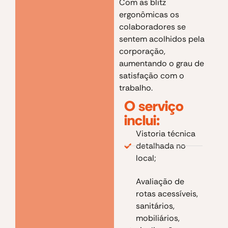
Com as blitz
ergonômicas os
colaboradores se
sentem acolhidos pela
corporação,
aumentando o grau de
satisfação com o
trabalho.
O serviço
inclui:
Vistoria técnica
detalhada no
local;
Avaliação de
rotas acessíveis,
sanitários,
mobiliários,