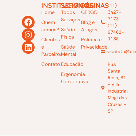
INSTITUCIONAL
SERVIÇOS
PÁGINAS
(11)
Home
Todos
GERGO
3427-
7173
Serviços
Quem
Blog e
(11)
somos?
Saúde
Artigos
97462-
Física
1138
Clientes
Política e
e
Saúde
Privacidade
contato@ali
Parceiros
Mental
Contato
Educação
Rua
Santa
Ergonomia
Rosa, 81
Corporativa
- Vila
Industrial,
Mogi das
Cruzes -
SP