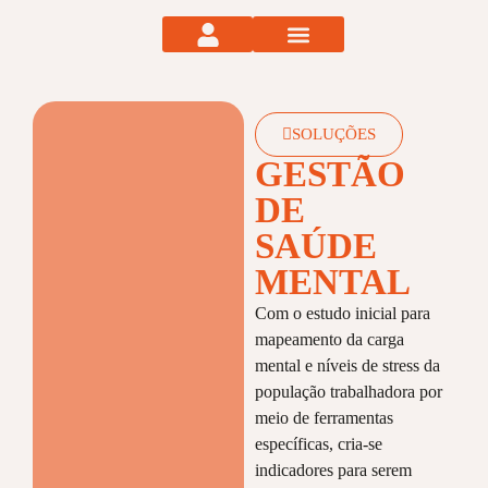
Área do cliente
Quem somos?
Clientes e parceiros
Blog e Artigos
SOLUÇÕES
GESTÃO
DE
SAÚDE
MENTAL
Com o estudo inicial para
mapeamento da carga
mental e
níveis de stress da
população trabalhadora por
meio de ferramentas
específicas, cria-se
indicadores para serem