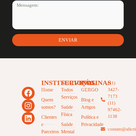
ENVIAR
INSTITUCIONAL
SERVIÇOS
PÁGINAS
(11)
Home
Todos
GERGO
3427-
7173
Serviços
Quem
Blog e
(11)
somos?
Saúde
Artigos
97462-
Física
1138
Clientes
Política e
e
Saúde
Privacidade
contato@alicr
Parceiros
Mental