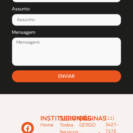
Assunto
Mensagem
ENVIAR
INSTITUCIONAL
SERVIÇOS
PÁGINAS
(11)
Home
Todos
GERGO
3427-
7173
Serviços