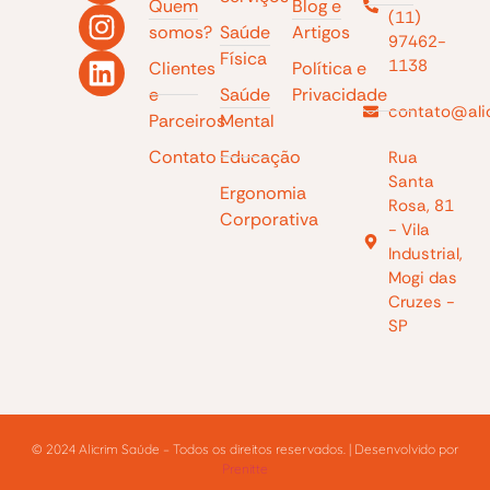
Quem
Blog e
(11)
somos?
Saúde
Artigos
97462-
Física
1138
Clientes
Política e
e
Saúde
Privacidade
contato@ali
Parceiros
Mental
Contato
Educação
Rua
Santa
Ergonomia
Rosa, 81
Corporativa
- Vila
Industrial,
Mogi das
Cruzes -
SP
© 2024 Alicrim Saúde – Todos os direitos reservados. | Desenvolvido por
Prenitte