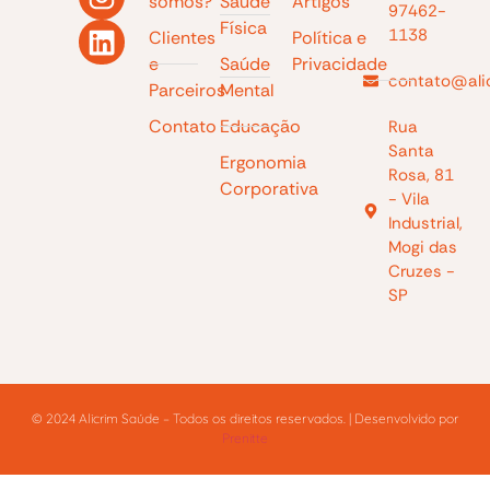
somos?
Saúde
Artigos
97462-
Física
1138
Clientes
Política e
e
Saúde
Privacidade
contato@ali
Parceiros
Mental
Contato
Educação
Rua
Santa
Ergonomia
Rosa, 81
Corporativa
- Vila
Industrial,
Mogi das
Cruzes -
SP
© 2024 Alicrim Saúde – Todos os direitos reservados. | Desenvolvido por
Prenitte