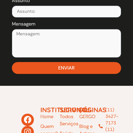
Assunto
Mensagem
ENVIAR
INSTITUCIONAL
SERVIÇOS
PÁGINAS
(11)
Home
Todos
GERGO
3427-
7173
Serviços
Quem
Blog e
(11)